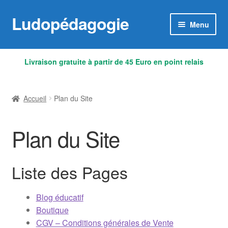
Ludopédagogie
Aller
Aller
Menu
à
au
la
contenu
Accueil
navigation
Livraison gratuite à partir de 45 Euro en point relais
Blog éducatif
Accueil
Plan du Site
Boutique
Plan du Site
CGV – Conditions générales de Vente
Connetix : les jeux de construction magnétiques qui
Liste des Pages
stimulent la créativité
Cuboro : le célèbre circuit à billes en bois suisse
Blog éducatif
Boutique
CGV – Conditions générales de Vente
Droit de rétractation