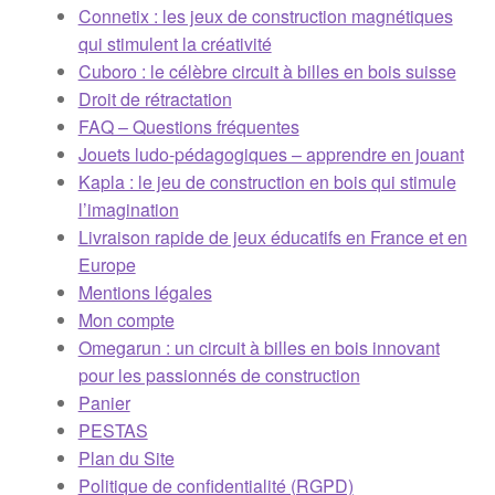
Connetix : les jeux de construction magnétiques
qui stimulent la créativité
FAQ – Questions fréquentes
Cuboro : le célèbre circuit à billes en bois suisse
Droit de rétractation
Kapla : le jeu de construction en bois qui stimule
FAQ – Questions fréquentes
l’imagination
Jouets ludo-pédagogiques – apprendre en jouant
Kapla : le jeu de construction en bois qui stimule
Livraison rapide de jeux éducatifs en France et en
l’imagination
Europe
Livraison rapide de jeux éducatifs en France et en
Europe
Mentions légales
Mentions légales
Mon compte
Mon compte
Omegarun : un circuit à billes en bois innovant
pour les passionnés de construction
Omegarun : un circuit à billes en bois innovant pour les
Panier
passionnés de construction
PESTAS
Plan du Site
Panier
Politique de confidentialité (RGPD)