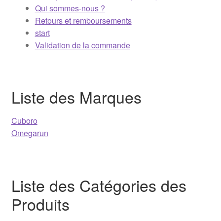
Qui sommes-nous ?
Retours et remboursements
PESTAS
start
Validation de la commande
Plan du Site
Politique de confidentialité (RGPD)
Liste des Marques
Qui sommes-nous ?
Cuboro
Retours et remboursements
Omegarun
start
Validation de la commande
Liste des Catégories des
Produits